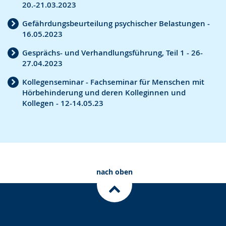
S
d
e
20.-21.03.2023
p
i
u
Gefährdungsbeurteilung psychischer Belastungen -
r
o
t
16.05.2023
a
-
s
Gesprächs- und Verhandlungsführung, Teil 1 - 26-
c
U
c
27.04.2023
h
n
h
Kollegenseminar - Fachseminar für Menschen mit
e
t
e
Hörbehinderung und deren Kolleginnen und
w
e
r
Kollegen - 12-14.05.23
e
r
G
c
s
e
h
t
b
s
ü
ä
nach oben
e
t
r
l
z
d
n
u
e
.
n
n