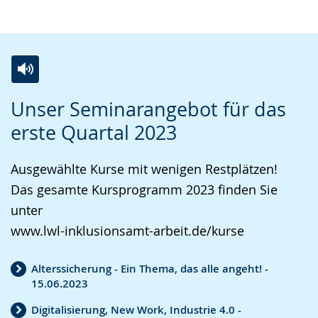
Z
A
E
Unser Seminarangebot für das
u
k
i
erste Quartal 2023
r
t
n
L
i
V
Ausgewählte Kurse mit wenigen Restplätzen!
e
v
i
Das gesamte Kursprogramm 2023 finden Sie
i
i
d
unter
c
e
e
www.lwl-inklusionsamt-arbeit.de/kurse
h
r
o
t
e
i
Alterssicherung - Ein Thema, das alle angeht! -
e
A
n
15.06.2023
n
u
D
Digitalisierung, New Work, Industrie 4.0 -