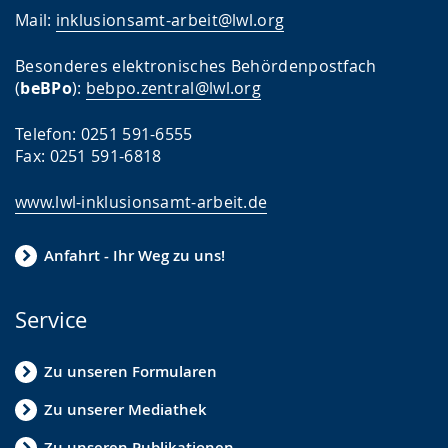
z
Mail:
inklusionsamt-arbeit@lwl.org
e
i
Besonderes elektronisches Behördenpostfach
(
beBPo
):
bebpo.zentral@lwl.org
g
t
Telefon: 0251 591-6555
.
Fax: 0251 591-6818
www.lwl-inklusionsamt-arbeit.de
Anfahrt - Ihr Weg zu uns!
Service
Zu unseren Formularen
Zu unserer Mediathek
Zu unseren Publikationen