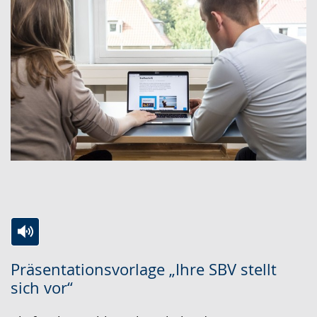
Zur
Aktiviere
Ein
Präsentationsvorlage „Ihre SBV stellt
Leichten
Audio-
Video
sich vor“
Sprache
Unterstützung.
in
wechseln.
Deutscher