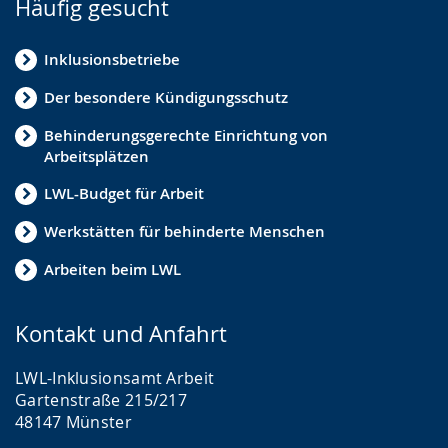
Häufig gesucht
g
s
.
p
Inklusionsbetriebe
r
Der besondere Kündigungsschutz
a
c
Behinderungsgerechte Einrichtung von
Arbeitsplätzen
h
e
LWL-Budget für Arbeit
w
Werkstätten für behinderte Menschen
i
Arbeiten beim LWL
r
d
Kontakt und Anfahrt
a
n
LWL-Inklusionsamt Arbeit
g
Gartenstraße 215/217
48147 Münster
e