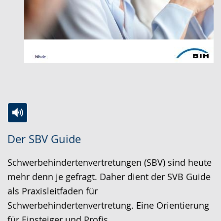
Zur
Aktiviere
Ein
Der SBV Guide
Leichten
Audio-
Video
Sprache
Unterstützung.
in
Schwerbehindertenvertretungen (SBV) sind heute
wechseln.
Deutscher
mehr denn je gefragt. Daher dient der SVB Guide
Gebärdensprache
als Praxisleitfaden für
wird
Schwerbehindertenvertretung. Eine Orientierung
angezeigt.
für Einsteiger und Profis.