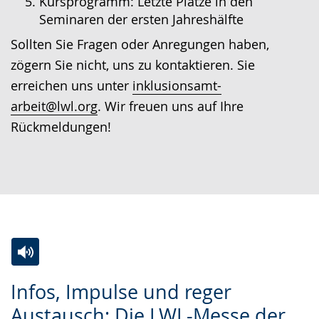
Kursprogramm: Letzte Plätze in den
Seminaren der ersten Jahreshälfte
Sollten Sie Fragen oder Anregungen haben,
zögern Sie nicht, uns zu kontaktieren. Sie
erreichen uns unter
inklusionsamt-
arbeit@lwl.org
. Wir freuen uns auf Ihre
Rückmeldungen!
Zur
Aktiviere
Ein
Infos, Impulse und reger
Leichten
Audio-
Video
Austausch: Die LWL-Messe der
Sprache
Unterstützung.
in