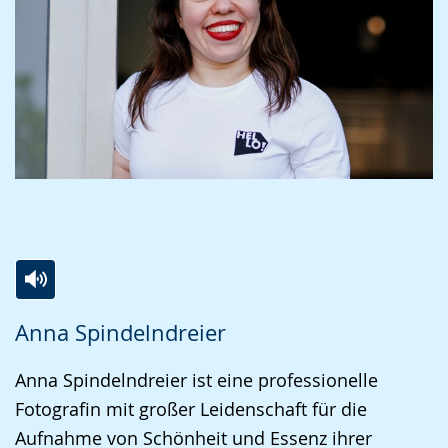
Zur
Aktiviere
Ein
Anna Spindelndreier
Leichten
Audio-
Video
Sprache
Unterstützung.
in
Anna Spindelndreier ist eine professionelle
wechseln.
Deutscher
Fotografin mit großer Leidenschaft für die
Gebärdensprache
Aufnahme von Schönheit und Essenz ihrer