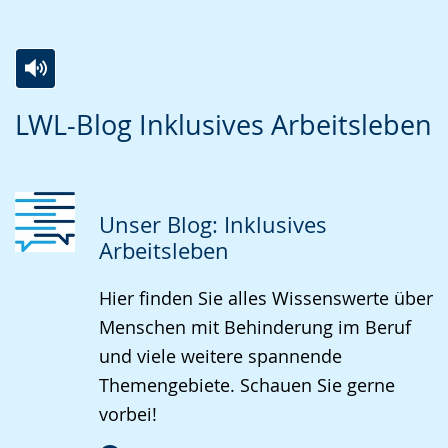
Zur
Aktiviere
Ein
LWL-Blog Inklusives Arbeitsleben
Leichten
Audio-
Video
Sprache
Unterstützung.
in
wechseln.
Deutscher
Gebärdensprache
Unser Blog: Inklusives
wird
Arbeitsleben
angezeigt.
Hier finden Sie alles Wissenswerte über
Menschen mit Behinderung im Beruf
und viele weitere spannende
Themengebiete. Schauen Sie gerne
vorbei!