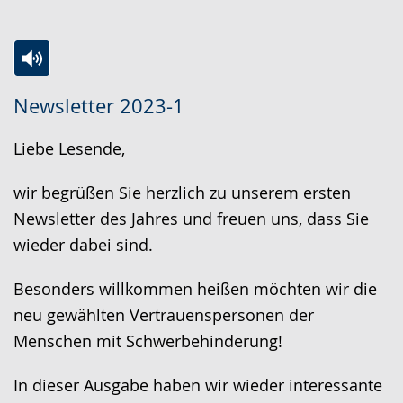
Zur
Aktiviere
Ein
Newsletter 2023-1
Leichten
Audio-
Video
Sprache
Unterstützung.
in
Liebe Lesende,
wechseln.
Deutscher
Gebärdensprache
wir begrüßen Sie herzlich zu unserem ersten
wird
Newsletter des Jahres und freuen uns, dass Sie
angezeigt.
wieder dabei sind.
Besonders willkommen heißen möchten wir die
neu gewählten Vertrauenspersonen der
Menschen mit Schwerbehinderung!
In dieser Ausgabe haben wir wieder interessante