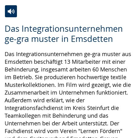
angezeigt.
Zur
Aktiviere
Ein
Das Integrationsunternehmen
Leichten
Audio-
Video
ge-gra muster in Emsdetten
Sprache
Unterstützung.
in
wechseln.
Deutscher
Das Integrationsunternehmen ge-gra muster aus
Gebärdensprache
Emsdetten beschäftigt 13 Mitarbeiter mit einer
wird
Behinderung, insgesamt arbeiten 60 Menschen
angezeigt.
im Betrieb. Sie produzieren hochwertige textile
Musterkollektionen. Im Film wird gezeigt, wie die
Zusammenarbeit im Unternehmen funktioniert.
Außerdem wird erklärt, wie der
Integrationsfachdienst im Kreis Steinfurt die
Teamkollegen mit Behinderung und das
Unternehmen bei der Arbeit unterstützt. Der
Fachdienst wird vom Verein "Lernen Fördern"