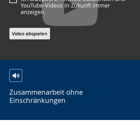
YouTube-Videos in Zukunft immer
anzeigen.
Video abspielen
Zur
Aktiviere
Ein
Zusammenarbeit ohne
Leichten
Audio-
Video
Einschränkungen
Sprache
Unterstützung.
in
wechseln.
Deutscher
Gebärdensprache
wird