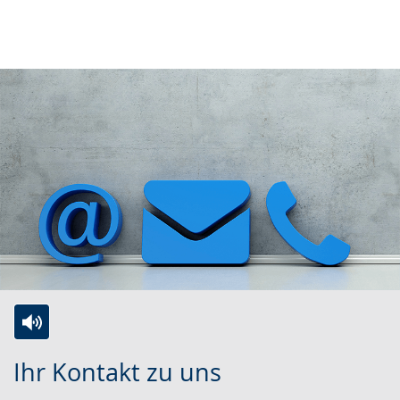
Zur
Aktiviere
Ein
Ihr Kontakt zu uns
Leichten
Audio-
Video