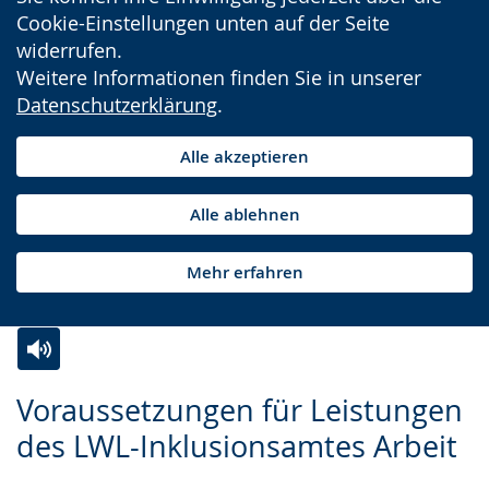
Cookie-Einstellungen unten auf der Seite
widerrufen.
Weitere Informationen finden Sie in unserer
Datenschutzerklärung
.
Alle akzeptieren
Alle ablehnen
Mehr erfahren
Zur
Aktiviere
Ein
Voraussetzungen für Leistungen
Leichten
Audio-
Video
des LWL-Inklusionsamtes Arbeit
Sprache
Unterstützung.
in
wechseln.
Deutscher