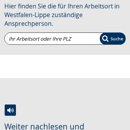
Sprache
Unterstützung.
in
Hier finden Sie die für Ihren Arbeitsort in
wechseln.
Deutscher
Westfalen-Lippe zuständige
Gebärdensprache
Ansprechperson.
wird
angezeigt.
Ihr
Suche
Arbeitsort
oder
Ihre
PLZ
Zur
Aktiviere
Ein
Weiter nachlesen und
Leichten
Audio-
Video