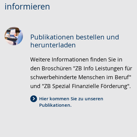
informieren
Sprache
Unterstützung.
in
wechseln.
Deutscher
Gebärdensprache
wird
Publikationen bestellen und
angezeigt.
herunterladen
Weitere Informationen finden Sie in
den Broschüren "ZB Info Leistungen für
schwerbehinderte Menschen im Beruf"
und "ZB Spezial Finanzielle Förderung".
Hier kommen Sie zu unseren
Publikationen.