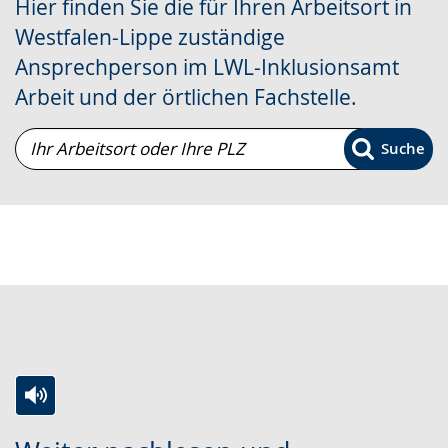
Hier finden Sie die für Ihren Arbeitsort in
wechseln.
Deutscher
Westfalen-Lippe zuständige
Gebärdensprache
Ansprechperson im LWL-Inklusionsamt
wird
Arbeit und der örtlichen Fachstelle.
angezeigt.
Ihr
Suche
Arbeitsort
oder
Ihre
PLZ
Zur
Aktiviere
Ein