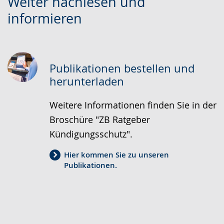
Weiter nachlesen und
Leichten
Audio-
Video
informieren
Sprache
Unterstützung.
in
wechseln.
Deutscher
Gebärdensprache
wird
Publikationen bestellen und
angezeigt.
herunterladen
Weitere Informationen finden Sie in der
Broschüre "ZB Ratgeber
Kündigungsschutz".
Hier kommen Sie zu unseren
Publikationen.