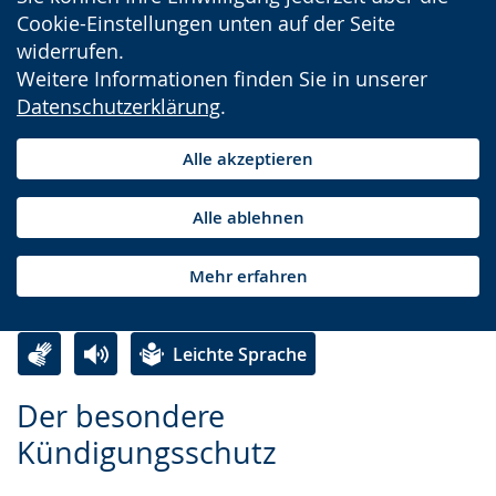
Cookie-Einstellungen unten auf der Seite
widerrufen.
Weitere Informationen finden Sie in unserer
Datenschutzerklärung
.
Alle akzeptieren
Alle ablehnen
Mehr erfahren
Leichte Sprache
Zur
Aktiviere
Ein
Der besondere
Leichten
Audio-
Video
Kündigungsschutz
Sprache
Unterstützung.
in
wechseln.
Deutscher