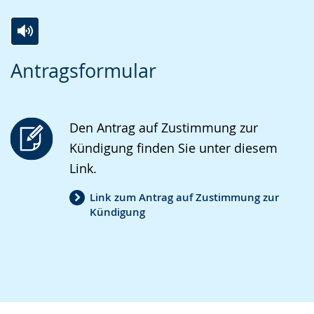
Zur
Aktiviere
Ein
Antragsformular
Leichten
Audio-
Video
Sprache
Unterstützung.
in
wechseln.
Deutscher
Den Antrag auf Zustimmung zur
Gebärdensprache
Kündigung finden Sie unter diesem
wird
Link.
angezeigt.
Link zum Antrag auf Zustimmung zur
Kündigung