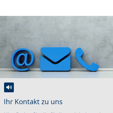
Zur
Aktiviere
Ein
Ihr Kontakt zu uns
Leichten
Audio-
Video
Sprache
Unterstützung.
in