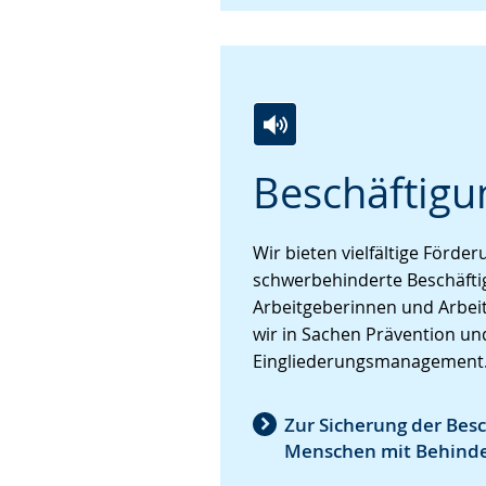
Zur
Aktiviere
Ein
Beschäftigu
Leichten
Audio-
Video
Sprache
Unterstützung.
in
wechseln.
Deutscher
Wir bieten vielfältige Förde
Gebärdensprache
schwerbehinderte Beschäfti
wird
Arbeitgeberinnen und Arbei
angezeigt.
wir in Sachen Prävention un
Eingliederungsmanagement
Zur Sicherung der Bes
Menschen mit Behind