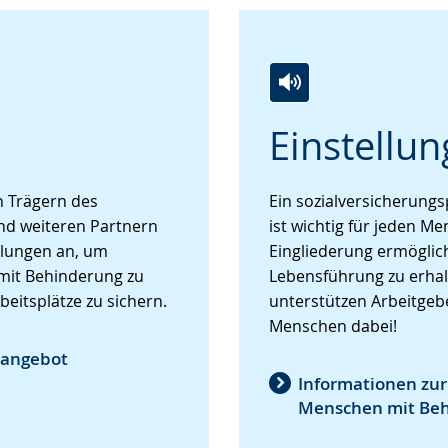
e
Zur
Aktiviere
Ein
Einstellun
Leichten
Audio-
Video
Sprache
Unterstützung.
in
wechseln.
Deutscher
 Trägern des
Ein sozialversicherungsp
Gebärdensprache
nd weiteren Partnern
ist wichtig für jeden Me
wird
tellungen an, um
Eingliederung ermöglic
angezeigt.
 mit Behinderung zu
Lebensführung zu erhal
eitsplätze zu sichern.
unterstützen Arbeitge
Menschen dabei!
sangebot
Informationen zur
Menschen mit Be