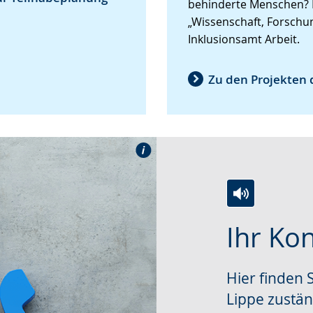
behinderte Menschen? 
„Wissenschaft, Forschu
Inklusionsamt Arbeit.
Zu den Projekten 
Zur
Aktiviere
Ein
Ihr Ko
Leichten
Audio-
Video
Sprache
Unterstützung.
in
Hier finden S
wechseln.
Deutscher
Gebärdenspra
Lippe zustä