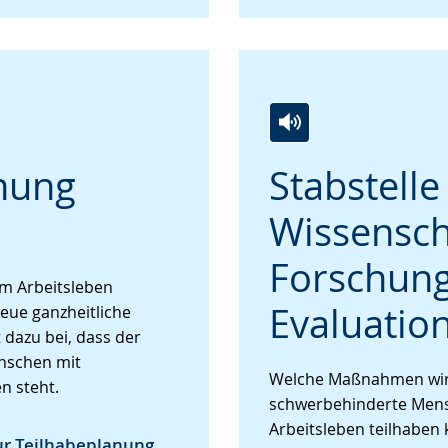
Zur
Aktiviere
Ein
nung
Stabstelle
Leichten
Audio-
Video
Sprache
Unterstützung.
in
Wissensch
wechseln.
Deutscher
Gebärdensprache
Forschun
wird
im Arbeitsleben
angezeigt.
Evaluatio
eue ganzheitliche
 dazu bei, dass der
nschen mit
Welche Maßnahmen wir
n steht.
schwerbehinderte Men
Arbeitsleben teilhaben 
ur Teilhabeplanung