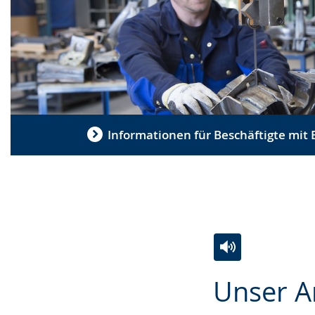
Informationen für Beschäftigte mit
Zur
Aktiviere
Ein
Unser A
Leichten
Audio-
Video
Sprache
Unterstützung.
in