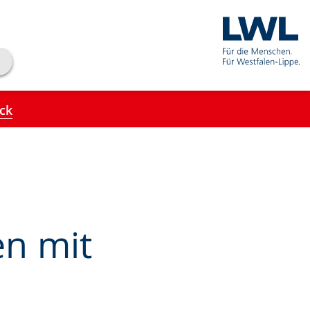
ick
en mit