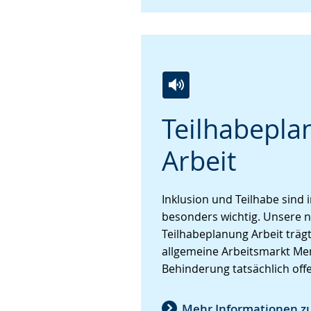
Zur
Aktiviere
Ein
Teilhabepla
Leichten
Audio-
Video
Sprache
Unterstützung.
in
Arbeit
wechseln.
Deutscher
Gebärdensprache
wird
Inklusion und Teilhabe sind 
angezeigt.
besonders wichtig. Unsere n
Teilhabeplanung Arbeit trägt
allgemeine Arbeitsmarkt Me
Behinderung tatsächlich offe
Mehr Informationen z