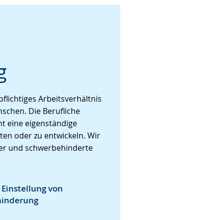
g
flichtiges Arbeitsverhältnis
nschen. Die Berufliche
ht eine eigenständige
ten oder zu entwickeln. Wir
ber und schwerbehinderte
 Einstellung von
hinderung