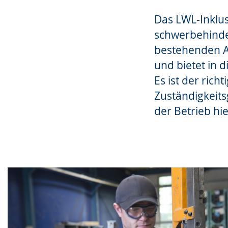
wird
Das LWL-Inklus
angezeigt.
schwerbehinde
bestehenden Ar
und bietet in 
Es ist der ric
Zuständigkeits
der Betrieb hie