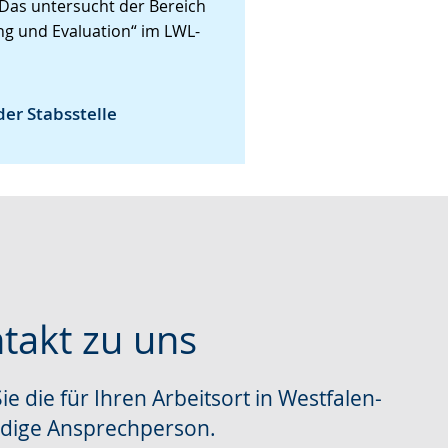
Das untersucht der Bereich
ng und Evaluation“ im LWL-
der Stabsstelle
ntakt zu uns
ie die für Ihren Arbeitsort in Westfalen-
che
ndige Ansprechperson.