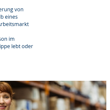
derung von
b eines
Arbeitsmarkt
rson im
ippe lebt oder