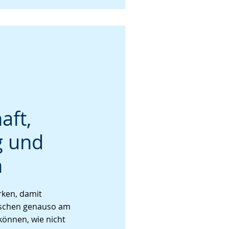
aft,
g und
n
ken, damit
schen genauso am
können, wie nicht