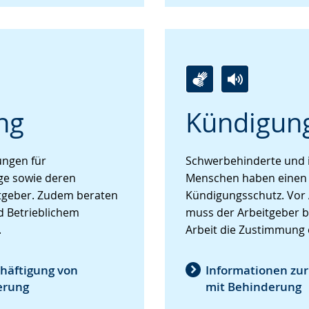
Zur
Aktiviere
Ein
ng
Kündigun
Leichten
Audio-
Video
Sprache
Unterstützung.
in
wechseln.
Deutscher
rungen für
Schwerbehinderte und i
Gebärdensprache
ge sowie deren
Menschen haben einen
wird
tgeber. Zudem beraten
Kündigungsschutz. Vor
angezeigt.
d Betrieblichem
muss der Arbeitgeber 
.
Arbeit die Zustimmung 
chäftigung von
Informationen zu
erung
mit Behinderung