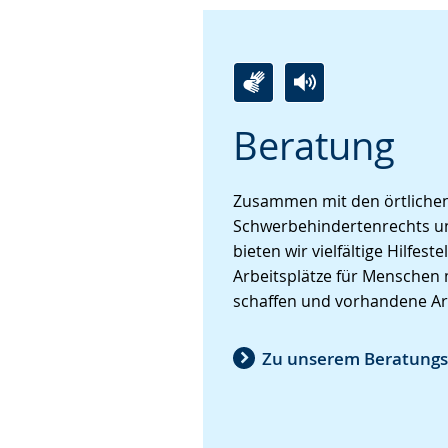
wechseln.
Deutscher
Gebärdensprach
wird
angezeigt.
Zur
Aktiviere
Ein
Beratung
Leichten
Audio-
Video
Sprache
Unterstützung.
in
wechseln.
Deutscher
Zusammen mit den örtlichen
Gebärdensprache
Schwerbehindertenrechts u
wird
bieten wir vielfältige Hilfes
angezeigt.
Arbeitsplätze für Menschen
schaffen und vorhandene Arb
Zu unserem Beratung