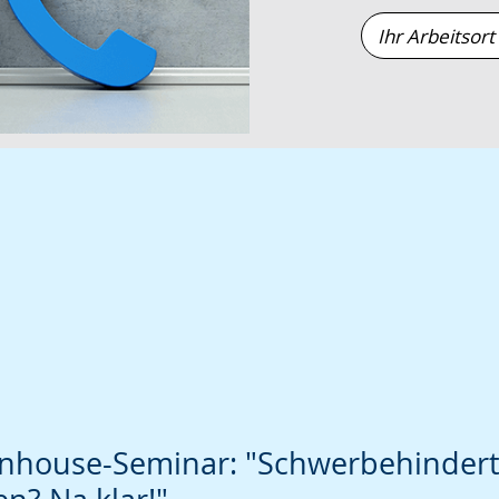
wird
Ihr
angezeigt.
Arbeitsort
oder
PLZ
Inhouse-Seminar: "Schwerbehinder