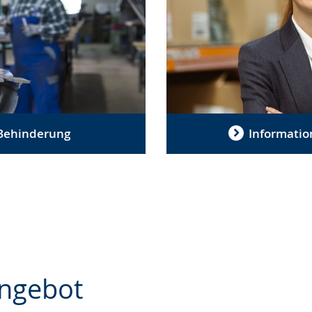
 Behinderung
Informatio
ngebot