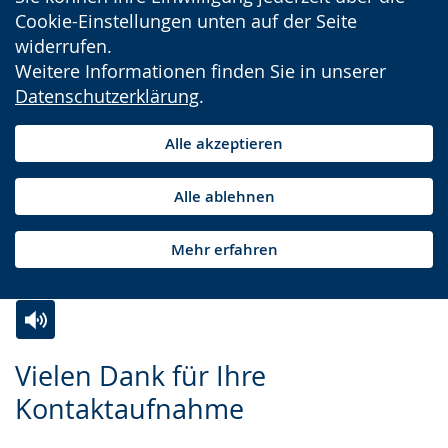
Cookie-Einstellungen unten auf der Seite
widerrufen.
Weitere Informationen finden Sie in unserer
Datenschutzerklärung
.
Alle akzeptieren
Alle ablehnen
Mehr erfahren
Zur
Aktiviere
Ein
Vielen Dank für Ihre
Leichten
Audio-
Video
Kontaktaufnahme
Sprache
Unterstützung.
in
wechseln.
Deutscher